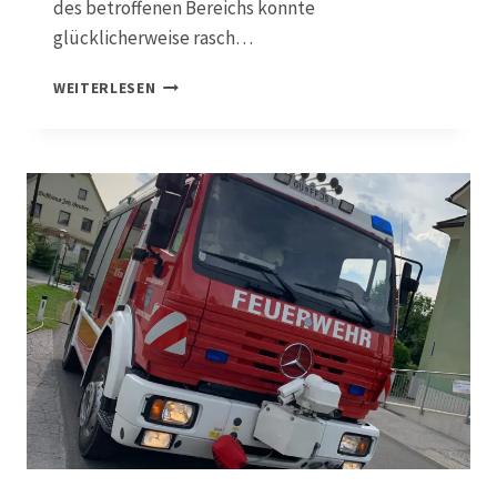
des betroffenen Bereichs konnte
glücklicherweise rasch…
2
WEITERLESEN
8
.
0
3
.
2
0
2
6
,
B
0
6
B
R
A
N