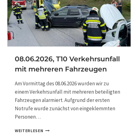
,
T
0
3
P
K
W
G
E
08.06.2026, T10 Verkehrsunfall
G
mit mehreren Fahrzeugen
E
N
S
Am Vormittag des 08.06.2026 wurden wir zu
T
einem Verkehrsunfall mit mehreren beteiligten
E
Fahrzeugen alarmiert. Aufgrund der ersten
I
N
Notrufe wurde zunächst von eingeklemmten
M
Personen…
A
U
0
WEITERLESEN
E
8