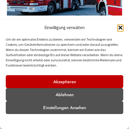
M
E
N
S
C
28.02.2026, B06
Einwilligung verwalten
H
Brandmeldeanlage
E
Um dir ein optimales Erlebnis zu bieten, verwenden wir Technologien wie
N
Cookies, um Geräteinformationen zu speichern und/oder darauf zuzugreifen.
R
Zur späten Mittagszeit wurden wir zu einer
Wenn du diesen Technologien zustimmst, können wir Daten wie das
E
Surfverhalten oder eindeutige IDs auf dieser Website verarbeiten. Wenn du deine
ausgelösten Brandmeldeanlage alarmiert.Vor
Einwilligung nicht erteilst oder zurückziehst, können bestimmte Merkmale und
T
Ort stellte sich heraus, dass es sich um einen
Funktionen beeinträchtigt werden.
T
U
Täuschungsalarm handelte.Ein Eingreifen der…
N
Akzeptieren
G
2
WEITERLESEN
8
Ablehnen
.
0
Einstellungen Ansehen
2
.
Datenschutzerklärung
Impressum
2
0