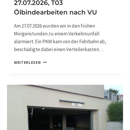
27.07.2026, T03
Ölbindearbeiten nach VU
Am 27.07.2026 wurden wir in den frühen
Morgenstunden zu einem Verkehrsunfall
alarmiert. Ein PKW kam von der Fahrbahn ab,
beschädigte dabei einen Verteilerkasten…
2
WEITERLESEN
7
.
0
7
.
2
0
2
6
,
T