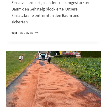
Einsatz alarmiert, nachdem ein umgestürzter
S
Baum den Gehsteig blockierte. Unsere
G
E
Einsatzkrafte entfernten den Baum und
F
sicherten…
A
H
1
WEITERLESEN
R
9
I
.
N
0
T
7
I
.
E
2
F
0
G
2
A
6
R
,
A
T
G
0
E
1
B
A