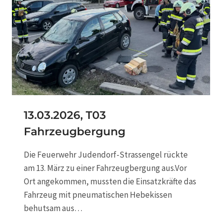
2
6
,
T
0
4
P
U
M
P
A
13.03.2026, T03
R
Fahrzeugbergung
B
E
I
Die Feuerwehr Judendorf-Strassengel rückte
T
am 13. März zu einer Fahrzeugbergung aus.Vor
E
Ort angekommen, mussten die Einsatzkräfte das
N
Fahrzeug mit pneumatischen Hebekissen
behutsam aus…