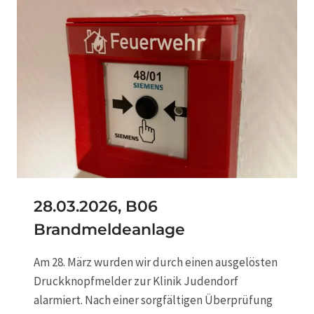
.
2
0
2
6
,
T
0
6
S
U
C
H
A
28.03.2026, B06
K
Brandmeldeanlage
T
I
O
Am 28. März wurden wir durch einen ausgelösten
N
Druckknopfmelder zur Klinik Judendorf
alarmiert. Nach einer sorgfältigen Überprüfung