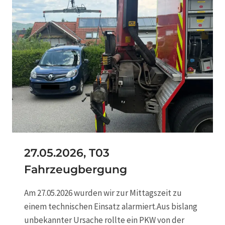
.
2
0
2
6
,
B
1
3
W
I
R
T
S
27.05.2026, T03
C
Fahrzeugbergung
H
A
F
Am 27.05.2026 wurden wir zur Mittagszeit zu
T
einem technischen Einsatz alarmiert.Aus bislang
S
unbekannter Ursache rollte ein PKW von der
G