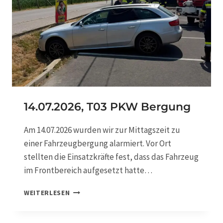
6
,
T
0
3
B
E
T
R
I
14.07.2026, T03 PKW Bergung
E
B
Am 14.07.2026 wurden wir zur Mittagszeit zu
S
einer Fahrzeugbergung alarmiert. Vor Ort
M
I
stellten die Einsatzkräfte fest, dass das Fahrzeug
T
im Frontbereich aufgesetzt hatte…
T
E
1
WEITERLESEN
L
4
V
.
E
0