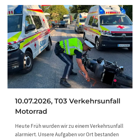
R
7
L
.
U
2
S
0
T
2
L
6
K
,
W
T
0
3
P
K
W
B
E
10.07.2026, T03 Verkehrsunfall
R
Motorrad
G
U
N
Heute Früh wurden wir zu einem Verkehrsunfall
G
alarmiert. Unsere Aufgaben vor Ort bestanden