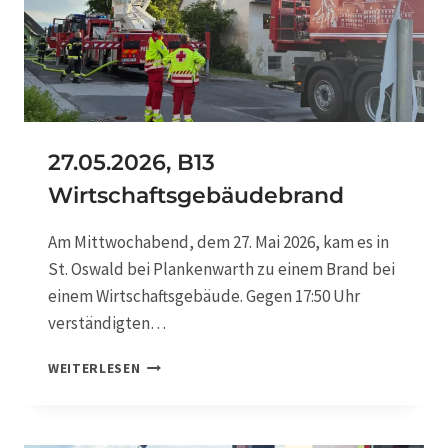
T
0
7
U
N
W
E
T
27.05.2026, B13
T
Wirtschaftsgebäudebrand
E
R
Am Mittwochabend, dem 27. Mai 2026, kam es in
St. Oswald bei Plankenwarth zu einem Brand bei
einem Wirtschaftsgebäude. Gegen 17:50 Uhr
verständigten…
2
WEITERLESEN
7
.
0
5