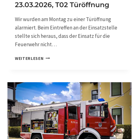
D
23.03.2026, T02 Türöffnung
M
E
Wir wurden am Montag zu einer Türöffnung
L
alarmiert. Beim Eintreffen an der Einsatzstelle
D
E
stellte sich heraus, dass der Einsatz für die
A
Feuerwehr nicht…
N
L
2
WEITERLESEN
A
3
G
.
E
0
3
.
2
0
2
6
,
T
0