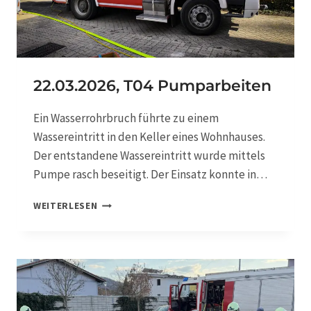
2
T
Ü
R
Ö
F
22.03.2026, T04 Pumparbeiten
F
N
Ein Wasserrohrbruch führte zu einem
U
Wassereintritt in den Keller eines Wohnhauses.
N
G
Der entstandene Wassereintritt wurde mittels
Pumpe rasch beseitigt. Der Einsatz konnte in…
2
WEITERLESEN
2
.
0
3
.
2
0