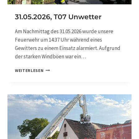
H
U
R
G
Z
31.05.2026, T07 Unwetter
E
E
N
U
Am Nachmittag des 31.05.2026 wurde unsere
G
Feuerwehr um 14:37 Uhr während eines
B
E
Gewitters zu einem Einsatz alarmiert. Aufgrund
R
der starken Windböen war ein…
G
U
3
WEITERLESEN
N
1
G
.
0
5
.
2
0
2
6
,