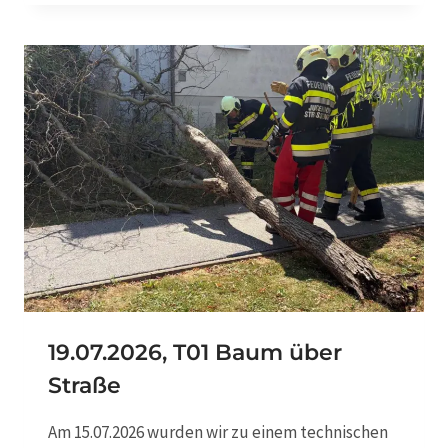
.
V
0
U
7
.
2
0
2
6
,
B
0
2
V
E
R
G
I
19.07.2026, T01 Baum über
F
Straße
T
U
N
Am 15.07.2026 wurden wir zu einem technischen
G