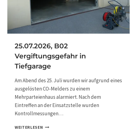
0
3
Ö
L
B
I
N
25.07.2026, B02
D
Vergiftungsgefahr in
E
A
Tiefgarage
R
B
Am Abend des 25. Juli wurden wir aufgrund eines
E
I
ausgelösten CO-Melders zu einem
T
Mehrparteienhaus alarmiert. Nach dem
E
Eintreffen an der Einsatzstelle wurden
N
Kontrollmessungen…
N
A
2
C
WEITERLESEN
5
H