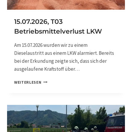
U
M
Ü
15.07.2026, T03
B
Betriebsmittelverlust LKW
E
R
S
Am 15.07.2026 wurden wir zu einem
T
Dieselaustritt aus einem LKW alarmiert. Bereits
R
bei der Erkundung zeigte sich, dass sich der
A
SS
ausgelaufene Kraftstoff über…
E
1
WEITERLESEN
5
.
0
7
.
2
0
2