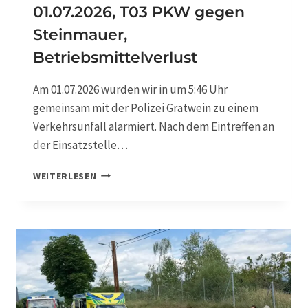
E
01.07.2026, T03 PKW gegen
H
Steinmauer,
R
S
Betriebsmittelverlust
U
N
Am 01.07.2026 wurden wir in um 5:46 Uhr
F
A
gemeinsam mit der Polizei Gratwein zu einem
L
Verkehrsunfall alarmiert. Nach dem Eintreffen an
L
der Einsatzstelle…
M
O
0
WEITERLESEN
T
1
O
.
R
0
R
7
A
.
D
2
0
2
6