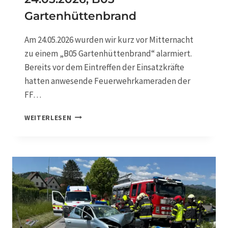
E
Gartenhüttenbrand
U
G
B
Am 24.05.2026 wurden wir kurz vor Mitternacht
E
zu einem „B05 Gartenhüttenbrand“ alarmiert.
R
Bereits vor dem Eintreffen der Einsatzkräfte
G
U
hatten anwesende Feuerwehrkameraden der
N
FF…
G
2
WEITERLESEN
4
.
0
5
.
2
0
2
6
,