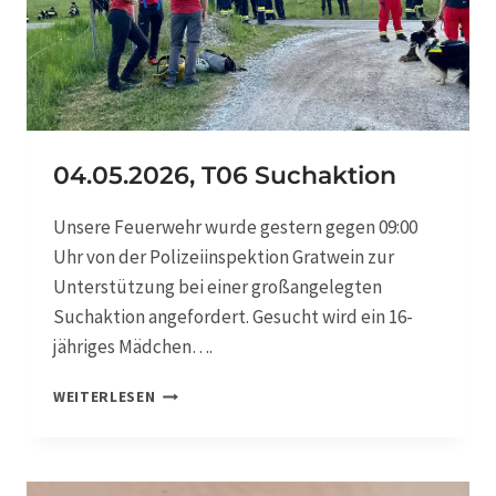
T
0
3
V
E
R
K
E
04.05.2026, T06 Suchaktion
H
R
Unsere Feuerwehr wurde gestern gegen 09:00
S
Uhr von der Polizeiinspektion Gratwein zur
U
N
Unterstützung bei einer großangelegten
F
Suchaktion angefordert. Gesucht wird ein 16-
A
jähriges Mädchen….
L
L
0
WEITERLESEN
4
.
0
5