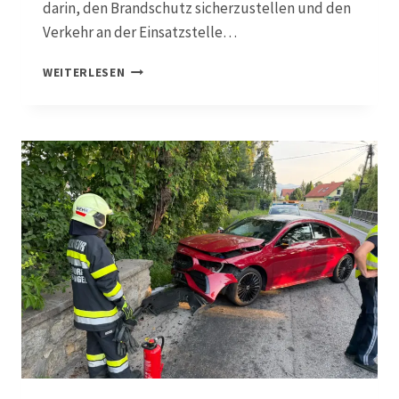
darin, den Brandschutz sicherzustellen und den
Verkehr an der Einsatzstelle…
1
WEITERLESEN
0
.
0
7
.
2
0
2
6
,
T
0
3
V
E
R
K