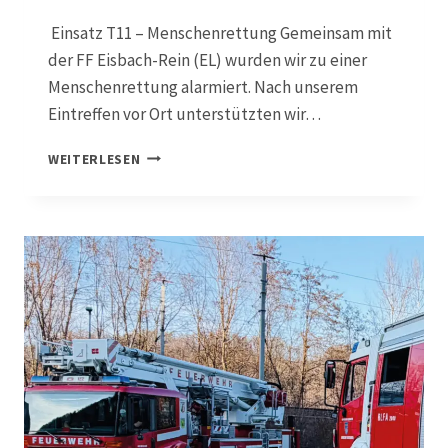
G
B
Einsatz T11 – Menschenrettung Gemeinsam mit
E
der FF Eisbach-Rein (EL) wurden wir zu einer
R
Menschenrettung alarmiert. Nach unserem
G
U
Eintreffen vor Ort unterstützten wir…
N
G
0
WEITERLESEN
5
.
0
3
.
2
0
2
6
,
T
1
1