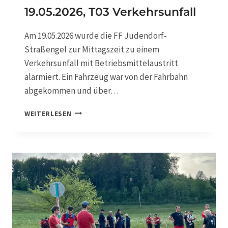
E
R
19.05.2026, T03 Verkehrsunfall
L
S
E
O
Am 19.05.2026 wurde die FF Judendorf-
I
N
Straßengel zur Mittagszeit zu einem
S
T
Verkehrsunfall mit Betriebsmittelaustritt
U
alarmiert. Ein Fahrzeug war von der Fahrbahn
N
abgekommen und über…
G
1
WEITERLESEN
9
.
0
5
.
2
0
2
6
,