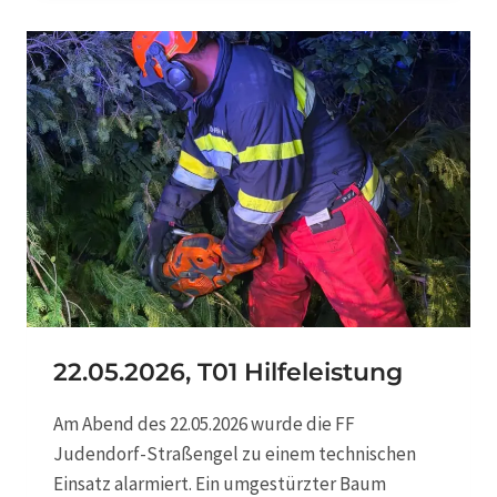
0
5
.
2
0
2
6
,
T
1
0
V
E
R
K
E
22.05.2026, T01 Hilfeleistung
H
R
Am Abend des 22.05.2026 wurde die FF
S
Judendorf-Straßengel zu einem technischen
U
N
Einsatz alarmiert. Ein umgestürzter Baum