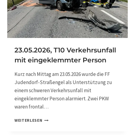
B
0
5
G
A
R
T
E
23.05.2026, T10 Verkehrsunfall
N
mit eingeklemmter Person
H
Ü
T
Kurz nach Mittag am 23.05.2026 wurde die FF
T
Judendorf-Straßengel als Unterstützung zu
E
einem schweren Verkehrsunfall mit
N
B
eingeklemmter Person alarmiert. Zwei PKW
R
waren frontal…
A
N
2
WEITERLESEN
D
3
.